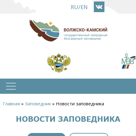
Перейти
RU
/
EN
к
основному
содержанию
Главная
»
Заповедник
»
Новости заповедника
Вы
НОВОСТИ ЗАПОВЕДНИКА
здесь