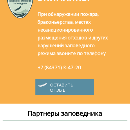
а
н
При обнаружении пожара,
браконьерства, местах
и
несанкционированного
ц
размещения отходов и других
ы
нарушений заповедного
режима звоните по телефону
+7 (84371) 3-47-20
ОСТАВИТЬ
ОТЗЫВ
Партнеры заповедника