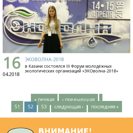
16
ЭКОВОЛНА-2018
в Казани состоялся III Форум молодёжных
экологических организаций «ЭКОволна-2018»
04.2018
« первая
‹ предыдущая
…
С
51
52
53
следующая ›
последняя »
т
р
ВНИМАНИЕ!