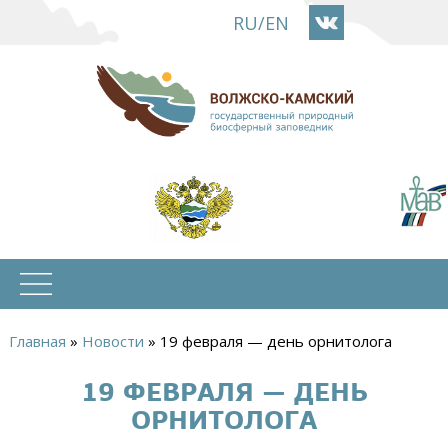
Перейти
RU
/
EN
к
основному
содержанию
Главная
»
Новости
»
19 февраля — день орнитолога
Вы
19 ФЕВРАЛЯ — ДЕНЬ
здесь
ОРНИТОЛОГА