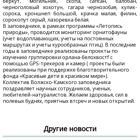
беркут, могильник, скопа, сапсан, балобан,
черноголовый хохотун, гагара чернозобая, кулик-
сорока, кроншнеп большой, крачка малая, филин,
сорокопут серый, лазоревка белая.
В заповеднике, в рамках программы «Летопись
природы», проводится мониторинг орнитофауны
(учет водоплавающих, учеты на постоянных
маршрутах и учеты курообразных птиц). В последние
годы в заповеднике реализованы проекты по
изучению группировки орлана-белохвостf с
помощью GPS-трекеров и камер ( проекты были
реализованы при поддержке благотворительного
фонда «Красивые дети в красивом мире»).
Коллектив Волжско-Камского заповедника
поздравляет научных сотрудников, ученых,
любителей-натуралистов. Желаем здоровья, сил в
полевых буднях, приятных втсреч и новых открытий.
Другие новости