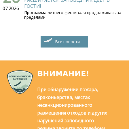
РАСШИРЯЕТСЯ: ЗАПОВЕДНИК ЕДЕТ В
ГОСТИ!
07.2026
Программа летнего фестиваля продолжилась за
пределами
Все новости
ВНИМАНИЕ!
При обнаружении пожара,
браконьерства, местах
несанкционированного
размещения отходов и других
нарушений заповедного
режима звоните по телефону