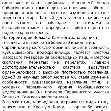
орнитолог и наш старейшина - Аюпов А.С. Анвар
Сабирзянович с самого детства проявлял любовь к
природе и всю жизнь посвятил изучению и охране
животного мира. Кажlый день ученого начинается
рано утром, он наблюдает за птицами и
безошибочно может определить любого пернатого
родного края по голосу.
На территории Волжско-Камского заповедника
гнездится и встречается более 230 видов птиц.
Саралинский участок, который включает в себя часть
Куйбышевского водохранилища, является местом
массового гнездования околоводных птиц и местом
скопления пернатых на перелетах. Главной
достопримечательностью кластера выступает
орлан-белохвост, с высокой плотностью поселения.
Одной из научных работ Аюпова А.С. стала изучение
особенности существования населения птиц в
условиях переменного уровня Куйбышевского
водохранилища (на примере Саралинского участка
Волжско- Камского заповедника).
В списке птиц заповедника встречаются виды птиц,
занесенные в Красную Книгу, — орлан-белохвост,