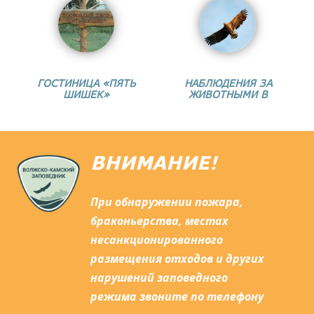
ГОСТИНИЦА «ПЯТЬ
НАБЛЮДЕНИЯ ЗА
ШИШЕК»
ЖИВОТНЫМИ В
ВНИМАНИЕ!
При обнаружении пожара,
браконьерства, местах
несанкционированного
размещения отходов и других
нарушений заповедного
режима звоните по телефону