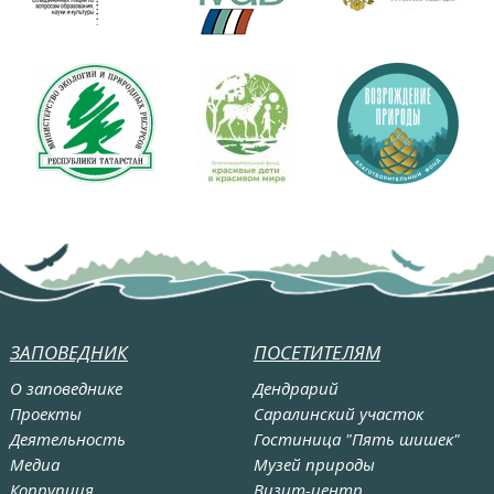
ЗАПОВЕДНИК
ПОСЕТИТЕЛЯМ
О заповеднике
Дендрарий
Проекты
Саралинский участок
Деятельность
Гостиница "Пять шишек"
Медиа
Музей природы
Коррупция
Визит-центр