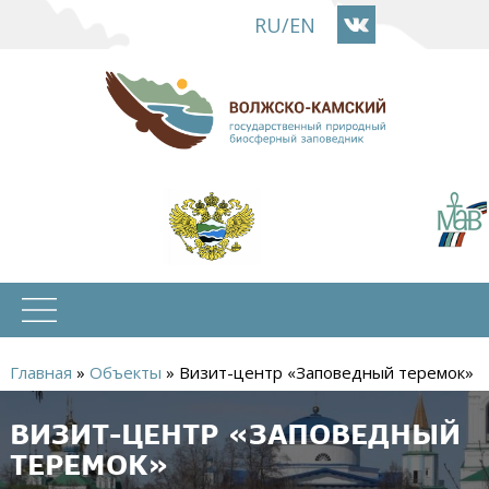
Перейти
RU
/
EN
к
основному
содержанию
Главная
»
Объекты
»
Визит-центр «Заповедный теремок»
Вы
ВИЗИТ-ЦЕНТР «ЗАПОВЕДНЫЙ
здесь
ТЕРЕМОК»