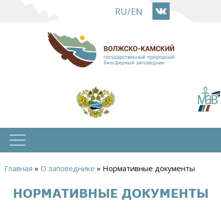
Перейти
RU
/
EN
к
основному
содержанию
Главная
»
О заповеднике
»
Нормативные документы
Вы
НОРМАТИВНЫЕ ДОКУМЕНТЫ
здесь