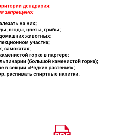
рритории дендрария:
я запрещено:
алезать на них;
ды, ягоды, цветы, грибы;
. домашних животных;
ллекционном участке;
, самокатах;
аменистой горке в партере;
льпинарии (большой каменистой горке);
ке в секции «Редкие растения»;
ор, распивать спиртные напитки.