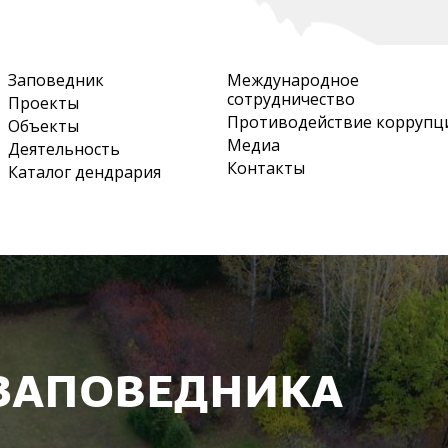
Перейти
к
основному
Заповедник
Международное
содержанию
сотрудничество
Проекты
Противодействие коррупц
Объекты
Медиа
Деятельность
Контакты
Каталог дендрария
ЗАПОВЕДНИКА