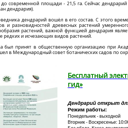
 до современной площади - 21,5 га. Сейчас дендрарий
ан дендрария).
оведника дендрарий вошёл в его состав. С этого време
ов и разновидностей древесных растений умеренного
образия растений, важной функцией дендрария являе
ие редких и исчезающих видов растений.
ка был принят в общественную организацию при Акад
ошел в Международный совет ботанических садов по охр
Бесплатный элек
гид»
Дендрарий открыт для
Режим работы:
Понедельник - выходной
Вторник - Воскресенье: 10:00