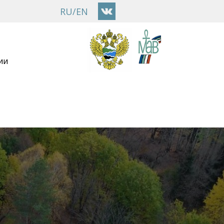
RU
/
EN
ии