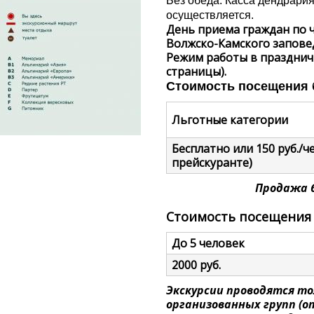
Без обеда. Касса дендрария
осуществляется.
День приема граждан по ч
Волжско-Камского запове
Режим работы в празднич
страницы).
Стоимость посещения 
Льготные категории
Бесплатно или 150 руб./че
прейскуранте)
Продажа б
Стоимость посещения д
До 5 человек
2000 руб.
Экскурсии проводятся то
организованных групп (от