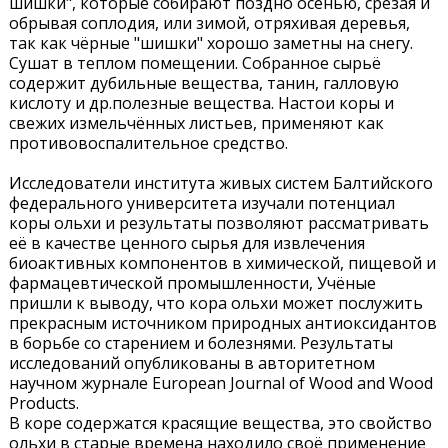
шишки", которые собирают поздно осенью, срезая и
обрывая соплодия, или зимой, отряхивая деревья,
так как чёрные "шишки" хорошо заметны на снегу.
Сушат в теплом помещении. Собранное сырьё
содержит дубильные вещества, танин, галловую
кислоту и др.полезные вещества. Настои коры и
свежих измельчённых листьев, применяют как
противовоспалительное средство.
Исследователи института живых систем Балтийского
федерального университета изучали потенциал
коры ольхи и результаты позволяют рассматривать
её в качестве ценного сырья для извлечения
биоактивных компонентов в химической, пищевой и
фармацевтической промышленности, Учёные
пришли к выводу, что кора ольхи может послужить
прекрасным источником природных антиоксидантов
в борьбе со старением и болезнями. Результаты
исследований опубликованы в авторитетном
научном журнале European Journal of Wood and Wood
Products.
В коре содержатся красящие вещества, это свойство
ольхи в старые времена находило своё применение