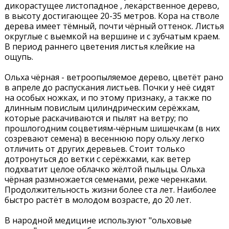
дикорастущее листопадное , лекарственное дерево,
в высоту достигающее 20-35 метров. Кора на стволе
дерева имеет тёмный, почти чёрный оттенок. Листья
округлые с выемкой на вершине и с зубчатым краем.
В период раннего цветения листья клейкие на
ощупь.
Ольха чёрная - ветроопыляемое дерево, цветёт рано
в апреле до распускания листьев. Почки у неё сидят
на особых ножках, и по этому признаку, а также по
длинным повислым цилиндрическим серёжкам,
которые раскачиваются и пылят на ветру; по
прошлогодним соцветиям-чёрным шишечкам (в них
созревают семена) в весеннюю пору ольху легко
отличить от других деревьев. Стоит только
дотронуться до ветки с серёжками, как ветер
подхватит целое облачко жёлтой пыльцы. Ольха
чёрная размножается семенами, реже черенками.
Продолжительность жизни более ста лет. Наиболее
быстро растёт в молодом возрасте, до 20 лет.
В народной медицине используют "ольховые