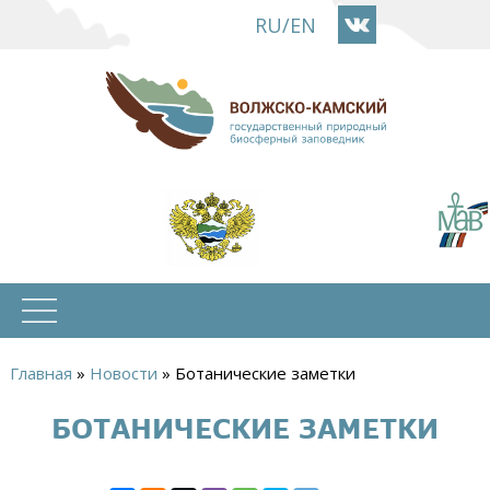
Перейти
RU
/
EN
к
основному
содержанию
Главная
»
Новости
»
Ботанические заметки
Вы
БОТАНИЧЕСКИЕ ЗАМЕТКИ
здесь