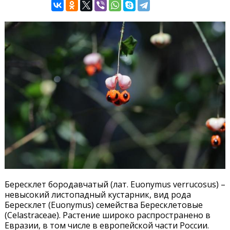
Бересклет бородавчатый (лат. Euonymus verrucosus) –
невысокий листопадный кустарник, вид рода
Бересклет (Euonymus) семейства Бересклетовые
(Celastraceae). Растение широко распространено в
Евразии, в том числе в европейской части России.