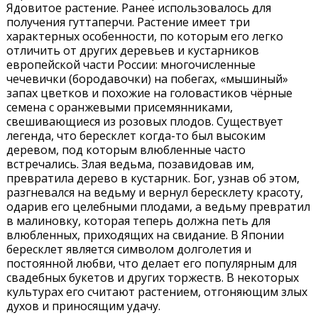
Ядовитое растение. Ранее использовалось для
получения гуттаперчи. Растение имеет три
характерных особенности, по которым его легко
отличить от других деревьев и кустарников
европейской части России: многочисленные
чечевички (бородавочки) на побегах, «мышиный»
запах цветков и похожие на головастиков чёрные
семена с оранжевыми присемянниками,
свешивающиеся из розовых плодов. Существует
легенда, что бересклет когда-то был высоким
деревом, под которым влюбленные часто
встречались. Злая ведьма, позавидовав им,
превратила дерево в кустарник. Бог, узнав об этом,
разгневался на ведьму и вернул бересклету красоту,
одарив его целебными плодами, а ведьму превратил
в малиновку, которая теперь должна петь для
влюбленных, приходящих на свидание. В Японии
бересклет является символом долголетия и
постоянной любви, что делает его популярным для
свадебных букетов и других торжеств. В некоторых
культурах его считают растением, отгоняющим злых
духов и приносящим удачу.