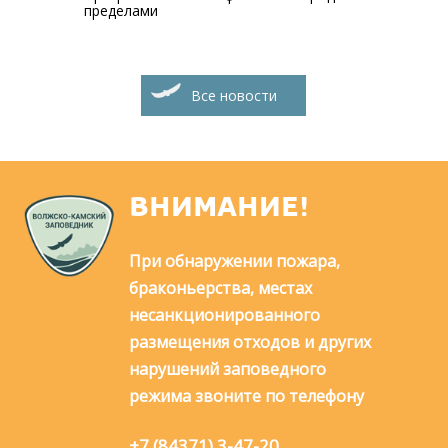
пределами
Все новости
ВНИМАНИЕ!
При обнаружении пожара,
браконьерства, местах
несанкционированного
размещения отходов и других
нарушений заповедного
режима звоните по телефону
+7 (84371) 3-47-20