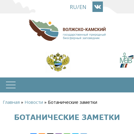
Перейти
RU
/
EN
к
основному
содержанию
Главная
»
Новости
»
Ботанические заметки
Вы
БОТАНИЧЕСКИЕ ЗАМЕТКИ
здесь