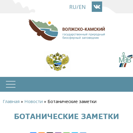
Перейти
RU
/
EN
к
основному
содержанию
Главная
»
Новости
»
Ботанические заметки
Вы
БОТАНИЧЕСКИЕ ЗАМЕТКИ
здесь