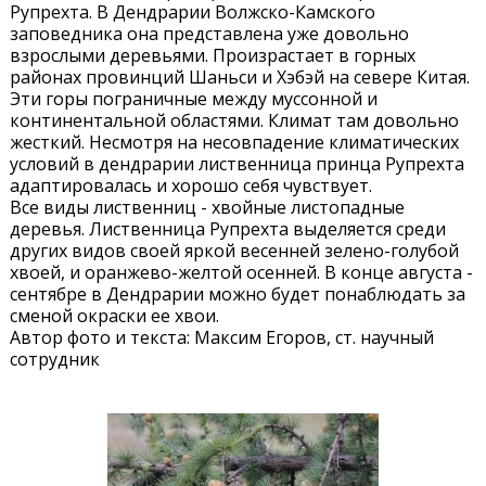
Рупрехта. В Дендрарии Волжско-Камского
заповедника она представлена уже довольно
взрослыми деревьями. Произрастает в горных
районах провинций Шаньси и Хэбэй на севере Китая.
Эти горы пограничные между муссонной и
континентальной областями. Климат там довольно
жесткий. Несмотря на несовпадение климатических
условий в дендрарии лиственница принца Рупрехта
адаптировалась и хорошо себя чувствует.
Все виды лиственниц - хвойные листопадные
деревья. Лиственница Рупрехта выделяется среди
других видов своей яркой весенней зелено-голубой
хвоей, и оранжево-желтой осенней. В конце августа -
сентябре в Дендрарии можно будет понаблюдать за
сменой окраски ее хвои.
Автор фото и текста: Максим Егоров, ст. научный
сотрудник