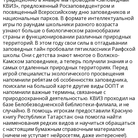
КВИЗ», предложенный Росзаповедцентром и
посвященный Всероссийскому дню заповедников и
национальных парков. В формате интеллектуальной
игры по раундам школьники разного возраста
узнают больше о биологическом разнообразии
страны и функционировании различных природных
территорий. В этом году свои силы в отгадывании
заповедных тайн пробовали пятиклассники Раифской
школы. Они с детства знают многое о Волжско-
Камском заповеднике, а теперь получили знания и о
самых отдаленных природных территориях. Перед
игрой специалисты экологического просвещения
напомнили ребятам об особенностях заповедника,
поискали на большой карте другие виды ООПТ и
напомнили важные термины, связанные с
природоохранной деятельностью. КВИЗ проходил на
базе Белобезводненской библиотеки-филиала, и не
случайно. В помощь игрокам предоставили Красную
книгу Республики Татарстан: она помогла найти
наименования редких видов и научиться обращаться
с настоящим бумажным справочным материалом
(ничем не уступает нейросетям, даже интереснее!).