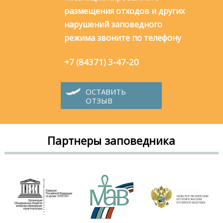
размещения отходов и других
нарушений заповедного
режима звоните по телефону
+7 (84371) 3-47-20
ОСТАВИТЬ
ОТЗЫВ
Партнеры заповедника