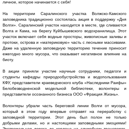
личное, которое начинается с себя!
На территории Саралинского участка Волжско-Камского
заповедника традиционно состоялась акция в поддержку «Дня
Волги». Саралинский участок находится в месте, где сливаются
Волга и Кама, на берегу Куйбышевского водохранилища. Этот
участок включает себя водные просторы, живописные заливы и
протоки, острова и «материковую» часть с лесными массивами.
Даже на удаленную заповедную территорию течение приносит
ежегодно много мусора, что оказывает негативное влияние на
биоту.
В акции приняли участие научные сотрудники, педагоги и
студенты кафедры природообустройства и водопользования
КФУ, представители краеведческого клуба «Наследники Раифы»
Белобезводненской модельной библиотеки, волонтеры и
представители осознанного бизнеса ООО «Фракция Жизнь».
Волонтеры убрали часть береговой линии Волги от мусора,
который в этом году впервые отправят на переработку с
заповедной территории. Этот день был полон не только
добрыми делами, но и настоящими заповедными эмоциями!
Экстремальная дорога до кордона на служебном транспорте,