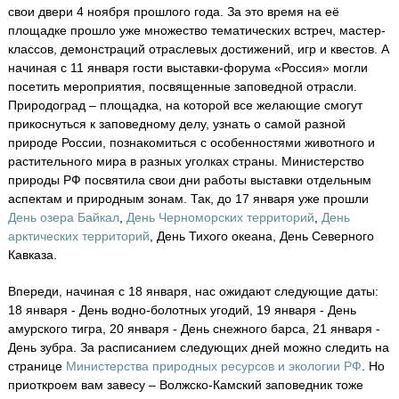
свои двери 4 ноября прошлого года. За это время на её
площадке прошло уже множество тематических встреч, мастер-
классов, демонстраций отраслевых достижений, игр и квестов. А
начиная с 11 января гости выставки-форума «Россия» могли
посетить мероприятия, посвященные заповедной отрасли.
Природоград – площадка, на которой все желающие смогут
прикоснуться к заповедному делу, узнать о самой разной
природе России, познакомиться с особенностями животного и
растительного мира в разных уголках страны. Министерство
природы РФ посвятила свои дни работы выставки отдельным
аспектам и природным зонам. Так, до 17 января уже прошли
День озера Байкал
,
День Черноморских территорий
,
День
арктических территорий
, День Тихого океана, День Северного
Кавказа.
Впереди, начиная с 18 января, нас ожидают следующие даты:
18 января - День водно-болотных угодий, 19 января - День
амурского тигра, 20 января - День снежного барса, 21 января -
День зубра. За расписанием следующих дней можно следить на
странице
Министерства природных ресурсов и экологии РФ
. Но
приоткроем вам завесу – Волжско-Камский заповедник тоже