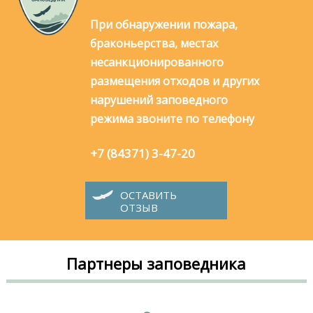
При обнаружении пожара,
браконьерства, местах
несанкционированного
размещения отходов и других
нарушений заповедного
режима звоните по телефону
+7 (84371) 3-47-20
ОСТАВИТЬ
ОТЗЫВ
Партнеры заповедника