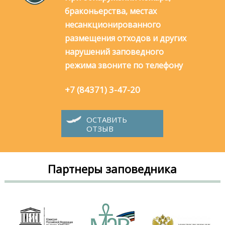
браконьерства, местах
несанкционированного
размещения отходов и других
нарушений заповедного
режима звоните по телефону
+7 (84371) 3-47-20
ОСТАВИТЬ
ОТЗЫВ
Партнеры заповедника