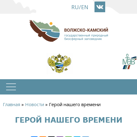
Перейти
RU
/
EN
к
основному
содержанию
Главная
»
Новости
»
Герой нашего времени
Вы
ГЕРОЙ НАШЕГО ВРЕМЕНИ
здесь