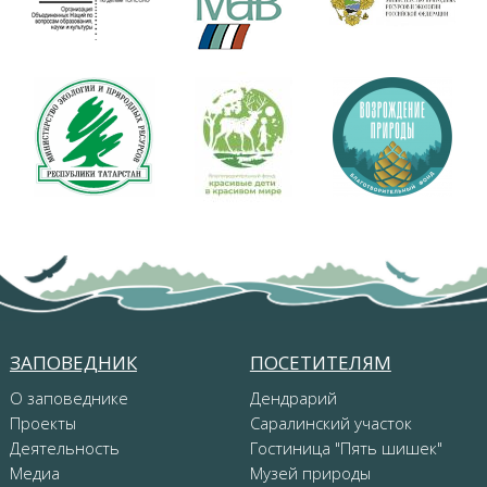
ЗАПОВЕДНИК
ПОСЕТИТЕЛЯМ
О заповеднике
Дендрарий
Проекты
Саралинский участок
Деятельность
Гостиница "Пять шишек"
Медиа
Музей природы