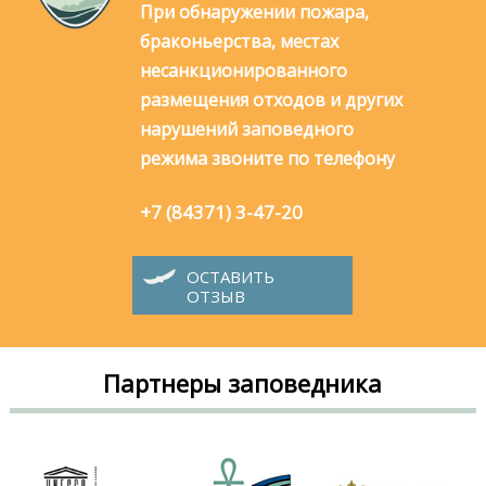
При обнаружении пожара,
браконьерства, местах
несанкционированного
размещения отходов и других
нарушений заповедного
режима звоните по телефону
+7 (84371) 3-47-20
ОСТАВИТЬ
ОТЗЫВ
Партнеры заповедника