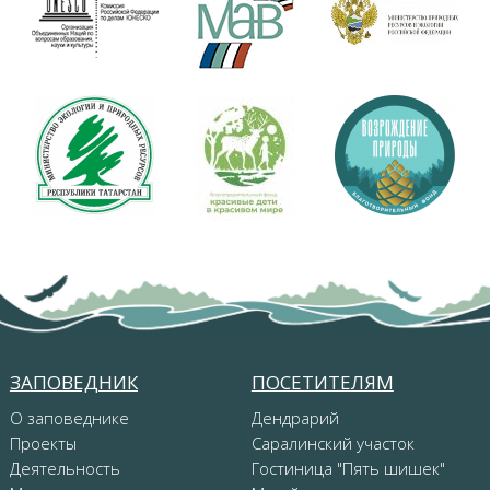
ЗАПОВЕДНИК
ПОСЕТИТЕЛЯМ
О заповеднике
Дендрарий
Проекты
Саралинский участок
Деятельность
Гостиница "Пять шишек"