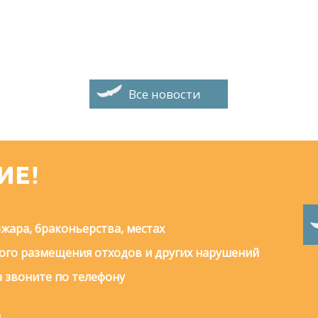
Все новости
ИЕ!
жара, браконьерства, местах
го размещения отходов и других нарушений
 звоните по телефону
0