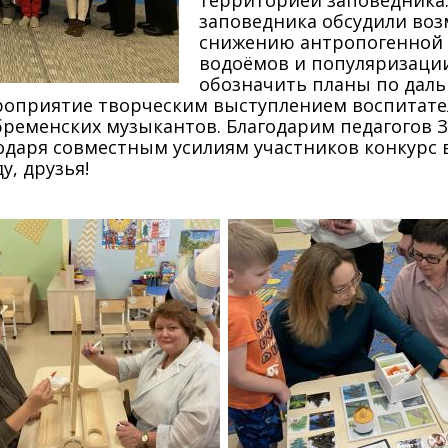
территорией заповедника. 
заповедника обсудили во
снижению антропогенной 
водоёмов и популяризации
обозначить планы по даль
оприятие творческим выступлением воспитател
ременских музыкантов. Благодарим педагогов Зе
одаря совместным усилиям участников конкурс
у, друзья!