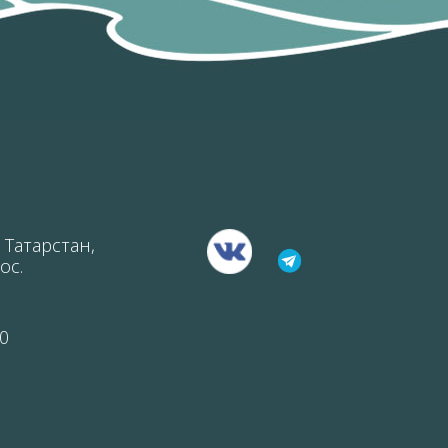
 Татарстан,
ос.
0