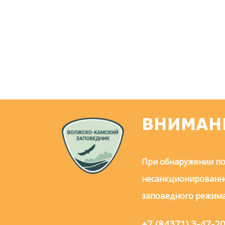
ВНИМАН
При обнаружении по
несанкционированно
заповедного режима
+7 (84371) 3-47-2