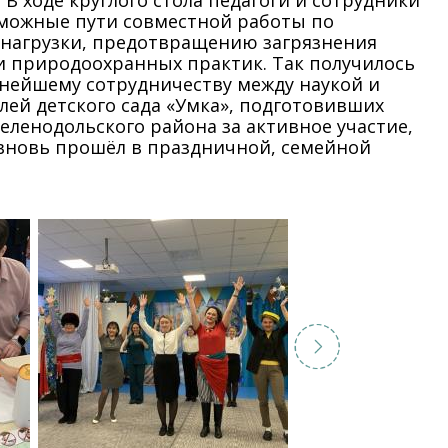
В ходе круглого стола педагоги и сотрудники
зможные пути совместной работы по
нагрузки, предотвращению загрязнения
 природоохранных практик. Так получилось
нейшему сотрудничеству между наукой и
ей детского сада «Умка», подготовивших
ленодольского района за активное участие,
 вновь прошёл в праздничной, семейной