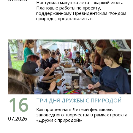
Наступила макушка лета – жаркий июль.
Плановые работы по проекту,
поддержанному Президентским Фондом
природы, продолжались в
16
ТРИ ДНЯ ДРУЖБЫ С ПРИРОДОЙ
Как прошел наш Летний фестиваль
заповедного творчества в рамках проекта
07.2026
«Дружи с природой!»