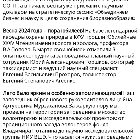
ООПТ, а в начале весны уже приехали с научным
докладом на стратегическую сессию «Объединяем
бизнес и науку в целях сохранения биоразнообразия».
Весна 2024 года – пора юбилеев!
На базе легендарной
кафедры охраны природы в КФУ прошли Юбилейные
XXXV Чтения имени эколога и зоолога, профессора
В.А.Попова. В марте свои юбилеи отметили 3
опытных сотрудника заповедника: главный научный
сотрудник Юрий Александрович Горшков, фотограф,
таксидермист и ведущий научный специалист
Евгений Васильевич Прохоров, госинспектор
Евгений Степанович Агеенко.
Лето было ярким и особенно запоминающимся!
Наш
заповедник обрел нового руководителя в лице Яна
Артуровича Мурзаханова. За жаркую пору мы
провели на территории заповедника множество
волонтерских и исследовательских проектов: от
традиционного заезда волонтеров фонда
Владимира Потанина до научно-исследовательской
группы НИУ ВШЭ. Что касается науки, заповедными