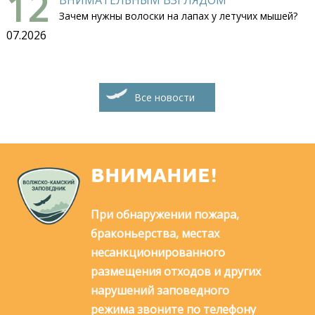
12
ВНИМАТЕЛЬНЫМ ВЗГЛЯДОМ
Зачем нужны волоски на лапах у летучих мышей?
07.2026
Все новости
ВНИМАНИЕ!
При обнаружении пожара,
браконьерства, местах
несанкционированного
размещения отходов и других
нарушений заповедного
режима звоните по телефону