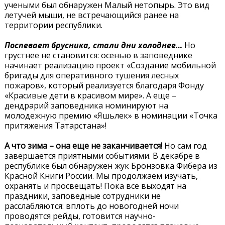
учеными был обнаружен Малый нетопырь. Это вид
летучей мыши, не встречающийся ранее на
территории республики.
Поспевает брусника, стали дни холоднее…
Но
грустнее не становится: осенью в заповеднике
начинает реализацию проект «Создание мобильной
бригады для оперативного тушения лесных
пожаров», который реализуется благодаря Фонду
«Красивые дети в красивом мире». А еще –
дендрарий заповедника номинируют на
молодежную премию «Яшьлек» в номинации «Точка
притяжения Татарстана»!
А что зима – она еще не заканчивается!
Но сам год
завершается приятными событиями. В декабре в
республике был обнаружен жук Бронзовка Фибера из
Красной Книги России. Мы продолжаем изучать,
охранять и просвещать! Пока все выходят на
праздники, заповедные сотрудники не
расслабляются: вплоть до новогодней ночи
проводятся рейды, готовится научно-