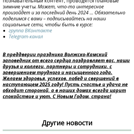
познавательный контент, проводятся плановые
зимние учеты.
Может, что-то интересное
произойдет и за последний день 2024 … Обязательно
поделимся с вами – подписывайтесь на наши
социальные сети, чтобы быть в курсе:
группа ВКонтакте
Telegram-канал
В преддверии праздника Волжско-Камский
заповедник от всего сердца поздравляет вас, наши
друзья и коллеги, партнеры и сотрудники, с
завершением трудного и насыщенного года.
Желаем здоровья, успехов, побед и свершений в
наступающем 2025 году! Пусть счастье и удача не
обходит стороной, а в наших домах всегда царит
спокойствие и уют. С Новым Годом, страна!
Другие новости