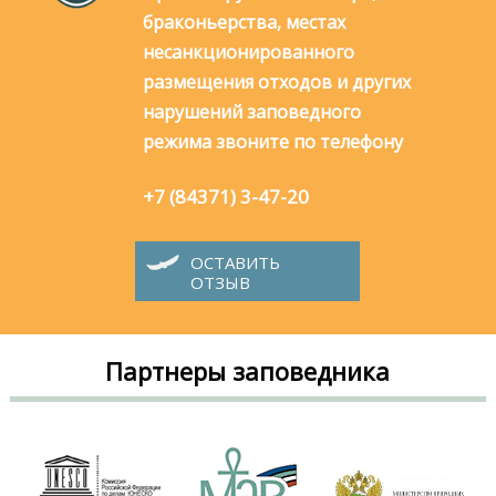
браконьерства, местах
несанкционированного
размещения отходов и других
нарушений заповедного
режима звоните по телефону
+7 (84371) 3-47-20
ОСТАВИТЬ
ОТЗЫВ
Партнеры заповедника