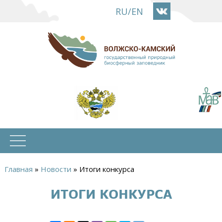
Перейти
RU
/
EN
к
основному
содержанию
Главная
»
Новости
»
Итоги конкурса
Вы
ИТОГИ КОНКУРСА
здесь