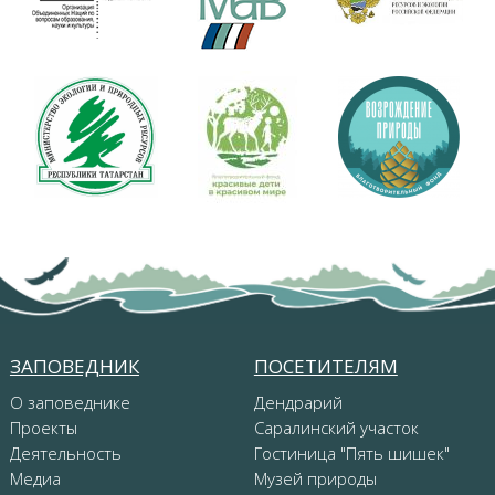
ЗАПОВЕДНИК
ПОСЕТИТЕЛЯМ
О заповеднике
Дендрарий
Проекты
Саралинский участок
Деятельность
Гостиница "Пять шишек"
Медиа
Музей природы