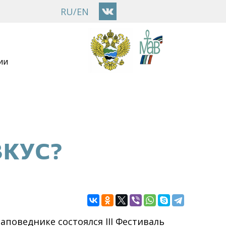
RU
/
EN
ии
ВКУС?
аповеднике состоялся III Фестиваль