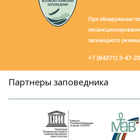
При обнаружении по
несанкционированно
заповедного режима
+7 (84371) 3-47-2
Партнеры заповедника