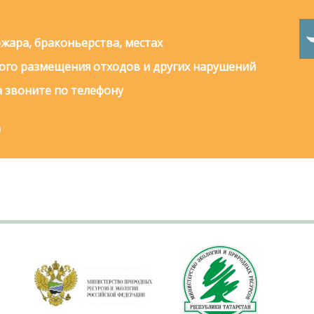
жара, браконьерства, местах
го размещения отходов и других нарушений
 звоните по телефону
0