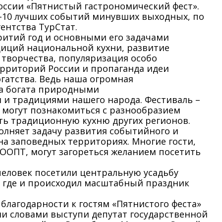
ссии «Пятнистый гастрономический фест».
-10 лучших событий минувших выходных, по
ентства ТурСтат.
ритий год и основными его задачами
диций национальной кухни, развитие
творчества, популяризация особо
рриторий России и пропаганда идеи
гатства. Ведь наша огромная
а богата природными
и традициями нашего народа. Фестиваль –
ы могут познакомиться с разнообразием
ь традиционную кухню других регионов.
лняет задачу развития событийного и
на заповедных территориях. Многие гости,
ООПТ, могут загореться желанием посетить
человек посетили центральную усадьбу
 где и происходил масштабный праздник
благодарности к гостям «Пятнистого феста»
ми словами выступи депутат государственной