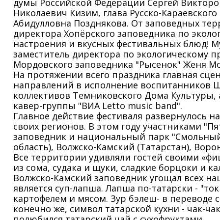
думы Российской Федерации Сергей Викторо
Николаевич Кизим, глава Русско-Караевског
Абидулловна Позднякова. От заповедных тер
директора Хопёрского заповедника по эколо
настроения и вкусных фестивальных блюд! 
заместитель директора по экологическому п
Мордовского заповедника "Рысенок" Женя Мо
На протяжении всего праздника главная сце
направлений в исполнение воспитанников 
коллективов Темниковского Дома Культуры, а
кавер-группы "ВИА Letto music band".
Главное действие фестиваля развернулось н
своих регионов. В этом году участниками "П
заповедник и национальный парк "Смольный"
область), Волжско-Камский (Татарстан), Воро
Все территории удивляли гостей своими «фи
из сома, судака и щуки, сладкие борцоки и 
Волжско-Камский заповедник угощал всех н
является суп-лапша. Лапша по-татарски - "т
картофелем и мясом. Зур бэлеш- в переводе
конечно же, символ татарской кухни - чак-ча
полюбился татарский чай с сухофруктами.