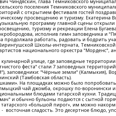
вич Чиндяскин, глава Темниковского муниципа
о сельского поселения Темниковского муницип
риторий с открытием фестиваля гостей поздрави
гическому просвещению и туризму. Екатерина В
Музыкальную программу главной сцены открыли 
росвещению, туризму и рекреации Елена Бугаев
кробородова, исполнив гимн заповедника и "Пя
на продолжала работать, радовать и бодрить у
Ширингушской Школы-интерната, Темниковской 
ртистов национального оркестра "Морденс", анс
а кулинарной улице, где заповедные территори
ятнистого феста" стали 7 заповедных территори
), заповедники: "Чёрные земли" (Калмыкия), В
нинский (Тамбовская область).
шками». На площадках можно было попробовать 
калмыцкий чай джомба, окрошку по-воронински и
ациональными блюдами татарской кухни. Тради
окмач" и обычно бульоны подаются с сытной горя
 с татарского «большой пирог», им можно накор
к - восточная сладость. Это десертное блюдо, у