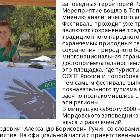
заповедных территорий Ро
Мероприятие вошло в Топ
мнению аналитического аг
Фестиваль проходит уже т
являются: сохранение тра
традиционного народного 
охраняемых природных те
сохранения природного бо
многонациональная стран
достопримечательностями 
это площадка, где турист
ООПТ России и попробоват
Тем самым фестиваль выпо
познавательного туризма 
заочно познакомившись с 
эти регионы.
В минувшую субботу 3000 
Мордовского заповедника,
вкуса и развлечений.
довии" Александр Борисович Ручин со словами 
риятие. На официальной части с приветственны