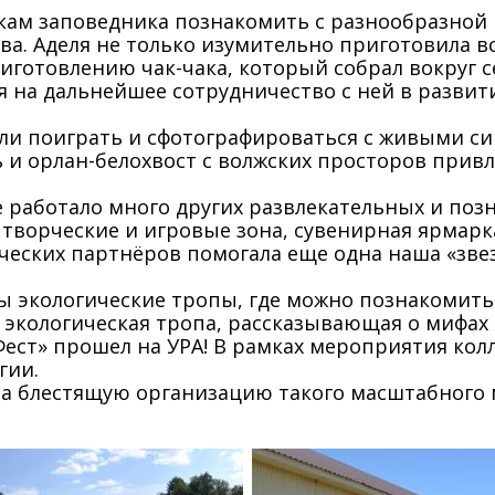
кам заповедника познакомить с разнообразной 
мова. Аделя не только изумительно приготовила 
риготовлению чак-чака, который собрал вокруг 
 на дальнейшее сотрудничество с ней в развити
ли поиграть и сфотографироваться с живыми си
 и орлан-белохвост с волжских просторов прив
 работало много других развлекательных и поз
 творческие и игровые зона, сувенирная ярмарк
ческих партнёров помогала еще одна наша «звез
ты экологические тропы, где можно познакомить
 экологическая тропа, рассказывающая о мифах
Фест» прошел на УРА! В рамках мероприятия ко
гии.
а блестящую организацию такого масштабного 