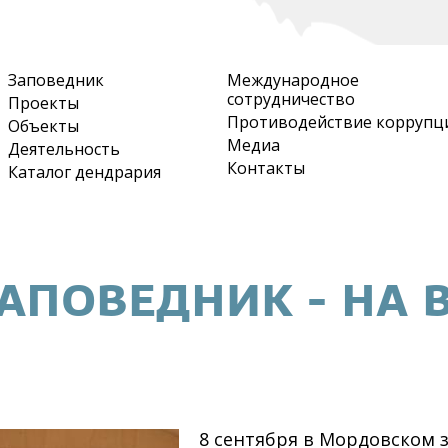
Перейти
к
основному
Заповедник
Международное
содержанию
сотрудничество
Проекты
Противодействие коррупц
Объекты
Медиа
Деятельность
Контакты
Каталог дендрария
ЗАПОВЕДНИК - НА 
8 сентября в Мордовском з