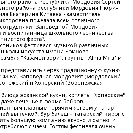
льного района Республики Мордовия Сергей
ального района республики Мордовия Нюрия
ла Екатерина Китаева - заместитель
икторовна пожелала всем отличного
сотрудники "Заповедной Мордовии" -
а и воспитанница школьного лесничества
тнистого феста".
частников фестиваля музыкой различных
школы искусств имени Воинова,
амбля "Казачьи зори", группы "Alma Mira" и
и представились через традиционную кухню
й: ФГБУ "Заповедная Мордовия" (Мордовский
оронежский и Хопёрский (Воронежская
блюда эрзянской кухни, котлеты "Хоперские"
 даже печенье в форме бобров.
ционным главным горячим яством у татар
чей выпечкой. Зур бэлеш – татарский пирог с
мить большую компанию вкусно и сытно. И
потребляют с чаем. Гостям фестиваля очень