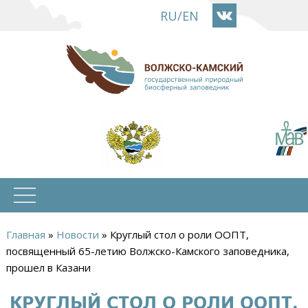
Перейти
RU
/
EN
к
основному
содержанию
Главная
»
Новости
»
Круглый стол о роли ООПТ,
Вы
посвященный 65-летию Волжско-Камского заповедника,
прошел в Казани
здесь
КРУГЛЫЙ СТОЛ О РОЛИ ООПТ,