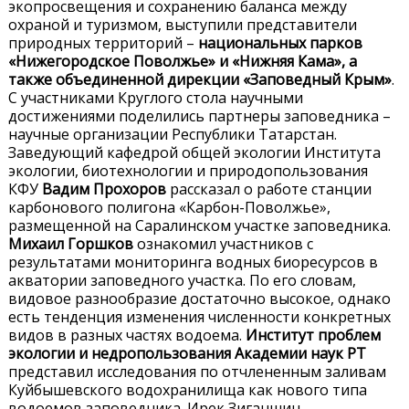
экопросвещения и сохранению баланса между
охраной и туризмом, выступили представители
природных территорий –
национальных парков
«Нижегородское Поволжье» и «Нижняя Кама», а
также объединенной дирекции «Заповедный Крым»
.
С участниками Круглого стола научными
достижениями поделились партнеры заповедника –
научные организации Республики Татарстан.
Заведующий кафедрой общей экологии Института
экологии, биотехнологии и природопользования
КФУ
Вадим Прохоров
рассказал о работе станции
карбонового полигона «Карбон-Поволжье»,
размещенной на Саралинском участке заповедника.
Михаил Горшков
ознакомил участников с
результатами мониторинга водных биоресурсов в
акватории заповедного участка. По его словам,
видовое разнообразие достаточно высокое, однако
есть тенденция изменения численности конкретных
видов в разных частях водоема.
Институт проблем
экологии и недропользования Академии наук РТ
представил исследования по отчлененным заливам
Куйбышевского водохранилища как нового типа
водоемов заповедника. Ирек Зиганшин