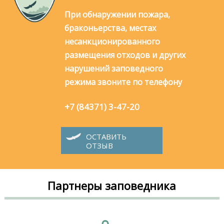
При обнаружении пожара,
браконьерства, местах
несанкционированного
размещения отходов и других
нарушений заповедного
режима звоните по телефону
+7 (84371) 3-47-20
ОСТАВИТЬ
ОТЗЫВ
Партнеры заповедника