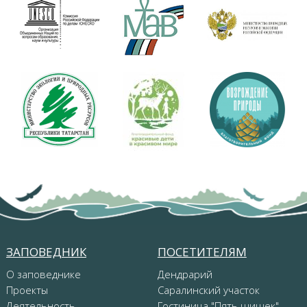
ЗАПОВЕДНИК
ПОСЕТИТЕЛЯМ
О заповеднике
Дендрарий
Проекты
Саралинский участок
Деятельность
Гостиница "Пять шишек"