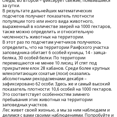
следы, во второй – фиксирует свежие, появившиеся
за сутки.
В результате дальнейших математических
подсчетов получают показатель плотности
популяции того или иного вида животного,
выраженный в количестве зверей на 1000 гектаров,
также можно определить и относительную
численность животных на территории.
В этот раз по подсчетам учетчиков получилось
определить, что на территории Раифского участка
заповедника обитает 6 особей куницы, 14 - заяца-
беляка, 30 особей белки. По территории
перемещаются не менее 10 лисиц. И спят под
прикрытием елок 28 кабанов. Среди более крупных
млекопитающих сохатые (лоси) оказались
абсолютными рекордсменами декабря –
зафиксировано 62 особи. Здесь же и самый высокий
показатель плотности: 10,6 особей на 1000 гектаров.
Это соответствует особенностям зимнего
пребывания этих животных на территории
заповедных участков.
Лес живет своей жизнью, а мы за ним наблюдаем и
делимся с вами своими наблюдениями. Попробуйте и