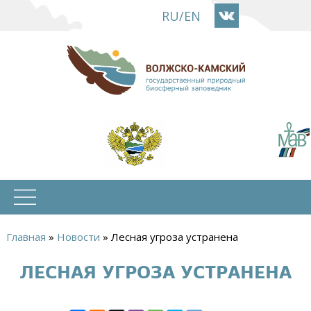
Перейти
RU
/
EN
к
основному
содержанию
Главная
»
Новости
»
Лесная угроза устранена
Вы
ЛЕСНАЯ УГРОЗА УСТРАНЕНА
здесь