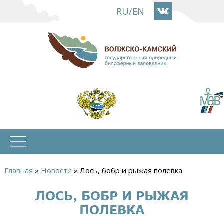
Перейти
RU
/
EN
к
основному
содержанию
Главная
»
Новости
»
Лось, бобр и рыжая полевка
Вы
ЛОСЬ, БОБР И РЫЖАЯ
здесь
ПОЛЕВКА