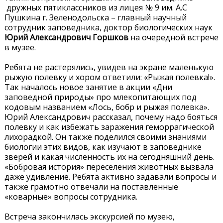
дружных пятиклассников из лицея № 9 им. А.С
Пушкина г. Зеленодольска – главный научный
сотрудник заповедника, доктор биологических наук
Юрий Александрович Горшков
на очередной встрече
в музее.
Ребята не растерялись, увидев на экране маленькую
рыжую полевку и хором ответили: «Рыжая полевка!».
Так началось новое занятие в акции «Дни
заповедной природы» про млекопитающих под
кодовым названием «Лось, бобр и рыжая полевка».
Юрий Александрович рассказал, почему надо бояться
полевку и как избежать заражения геморрагической
лихорадкой. Он также поделился своими знаниями
биологии этих видов, как изучают в заповеднике
зверей и какая численность их на сегодняшний день.
«Бобровая история» переселения животных вызвала
даже удивление. Ребята активно задавали вопросы и
также грамотно отвечали на поставленные
«коварные» вопросы сотрудника.
Встреча закончилась экскурсией по музею,