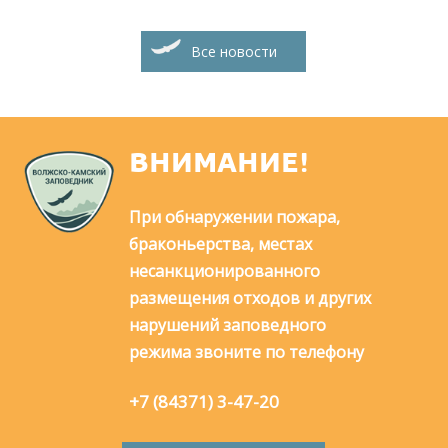
Все новости
ВНИМАНИЕ!
При обнаружении пожара,
браконьерства, местах
несанкционированного
размещения отходов и других
нарушений заповедного
режима звоните по телефону
+7 (84371) 3-47-20