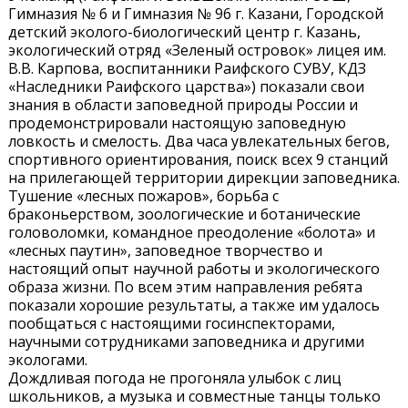
Гимназия № 6 и Гимназия № 96 г. Казани, Городской
детский эколого-биологический центр г. Казань,
экологический отряд «Зеленый островок» лицея им.
В.В. Карпова, воспитанники Раифского СУВУ, КДЗ
«Наследники Раифского царства») показали свои
знания в области заповедной природы России и
продемонстрировали настоящую заповедную
ловкость и смелость. Два часа увлекательных бегов,
спортивного ориентирования, поиск всех 9 станций
на прилегающей территории дирекции заповедника.
Тушение «лесных пожаров», борьба с
браконьерством, зоологические и ботанические
головоломки, командное преодоление «болота» и
«лесных паутин», заповедное творчество и
настоящий опыт научной работы и экологического
образа жизни. По всем этим направления ребята
показали хорошие результаты, а также им удалось
пообщаться с настоящими госинспекторами,
научными сотрудниками заповедника и другими
экологами.
Дождливая погода не прогоняла улыбок с лиц
школьников, а музыка и совместные танцы только