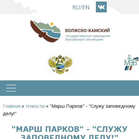
Перейти
RU
/
EN
к
основному
содержанию
Главная
»
Новости
»
"Марш Парков" - "Служу заповедному
Вы
делу!"
здесь
"МАРШ ПАРКОВ" - "СЛУЖУ
ЗАПОВЕДНОМУ ДЕЛУ!"