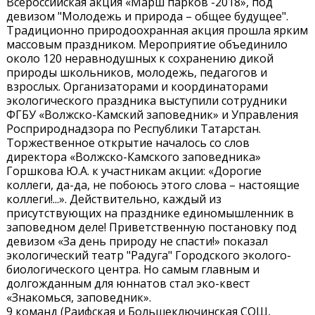
Всероссийская акция «Марш парков -2018», под
девизом "Молодежь и природа – общее будущее".
Традиционно природоохранная акция прошла ярким
массовым праздником. Мероприятие объединило
около 120 неравнодушных к сохранению дикой
природы школьников, молодежь, педагогов и
взрослых. Организаторами и координаторами
экологического праздника выступили сотрудники
ФГБУ «Волжско-Камский заповедник» и Управления
Росприроднадзора по Республики Татарстан.
Торжественное открытие началось со слов
директора «Волжско-Камского заповедника»
Горшкова Ю.А. к участникам акции: «Дорогие
коллеги, да-да, не побоюсь этого слова – настоящие
коллеги!...». Действительно, каждый из
присутствующих на празднике единомышленник в
заповедном деле! Приветственную постановку под
девизом «За день природу не спасти!» показал
экологический театр "Радуга" Городского эколого-
биологического центра. Но самым главным и
долгожданным для юннатов стал эко-квест
«Знакомься, заповедник».
9 команд (Раифская и Большеключинская СОШ,