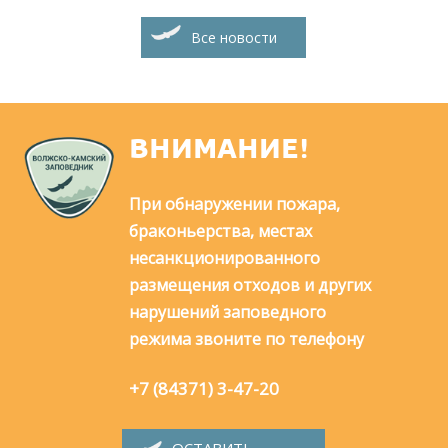
Все новости
ВНИМАНИЕ!
При обнаружении пожара,
браконьерства, местах
несанкционированного
размещения отходов и других
нарушений заповедного
режима звоните по телефону
+7 (84371) 3-47-20
ОСТАВИТЬ