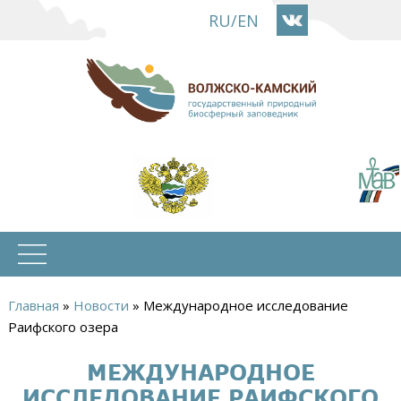
Перейти
RU
/
EN
к
основному
содержанию
Главная
»
Новости
»
Международное исследование
Вы
Раифского озера
здесь
МЕЖДУНАРОДНОЕ
ИССЛЕДОВАНИЕ РАИФСКОГО