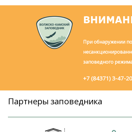
ВНИМАН
При обнаружении по
несанкционированно
заповедного режима
+7 (84371) 3-47-2
Партнеры заповедника