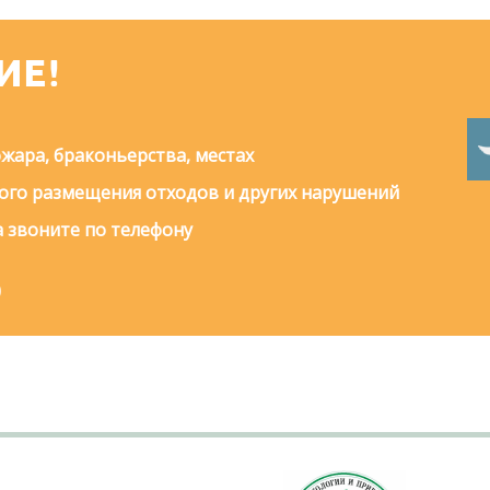
ИЕ!
жара, браконьерства, местах
го размещения отходов и других нарушений
 звоните по телефону
0