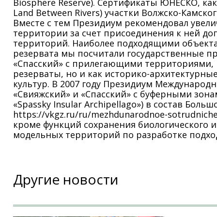
Biosphere Reserve). Сертификаты ЮНЕСКО, как 
Land Between Rivers) участки Волжско-Камск
Вместе с тем Президиум рекомендовал увел
территории за счет присоединения к ней д
территорий. Наиболее подходящими объектам
резервата мы посчитали государственные п
«Спасский» с прилегающими территориями, 
резерваты, но и как историко-архитектурные
культур. В 2007 году Президиум Междунаро
«Свияжский» и «Спасский» с буферными зонами
«Spassky Insular Archipellago») в состав Бо
https://vkgz.ru/ru/mezhdunarodnoe-sotrudni
кроме функций сохранения биологического и
модельных территорий по разработке подход
Другие новости