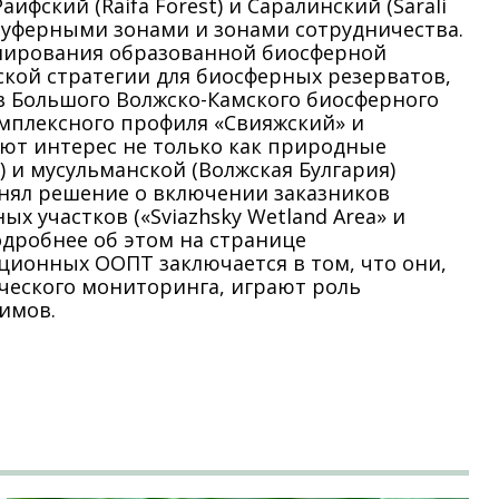
фский (Raifa Forest) и Саралинский (Sarali
 буферными зонами и зонами сотрудничества.
онирования образованной биосферной
кой стратегии для биосферных резерватов,
в Большого Волжско-Камского биосферного
мплексного профиля «Свияжский» и
ют интерес не только как природные
 и мусульманской (Волжская Булгария)
нял решение о включении заказников
х участков («Sviazhsky Wetland Area» и
Подробнее об этом на странице
иционных ООПТ заключается в том, что они,
ческого мониторинга, играют роль
имов.