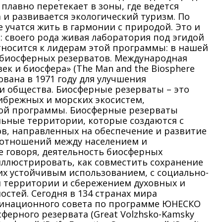
плавно перетекает в зоны, где ведется
 и развивается экологический туризм. По
 учатся жить в гармонии с природой. Это и
: своего рода живая лаборатория под эгидой
относится к лидерам этой программы: в нашей
 биосферных резерватов. Международная
к и биосфера» (The Man and the Biosphere
вана в 1971 году для улучшения
 общества. Биосферные резерваты – это
ибрежных и морских экосистем,
той программы. Биосферные резерваты
ьные территории, которые создаются с
в, направленных на обеспечение и развитие
отношений между населением и
 говоря, деятельность биосферных
ллюстрировать, как совместить сохранение
 их устойчивым использованием, с социально-
 территории и сбережением духовных и
стей. Сегодня в 134 странах мира
рдинационного совета по программе ЮНЕСКО
ферного резервата (Great Volzhsko-Kamsky