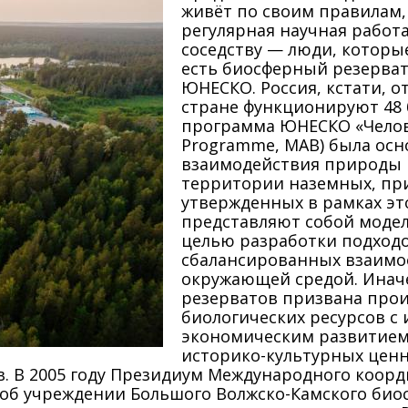
живёт по своим правилам, 
регулярная научная работа
соседству — люди, которые
есть биосферный резерват
ЮНЕСКО. Россия, кстати, 
стране функционируют 48
программа ЮНЕСКО «Челове
Programme, MAB) была осно
взаимодействия природы и
территории наземных, пр
утвержденных в рамках э
представляют собой модел
целью разработки подходо
сбалансированных взаимо
окружающей средой. Иначе
резерватов призвана прои
биологических ресурсов с
экономическим развитием
историко-культурных ценно
в. В 2005 году Президиум Международного коо
об учреждении Большого Волжско-Камского биос