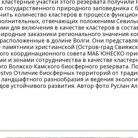
кластерные участки этого резервата получили Раи
ого государственного природного заповедника с
ичить количество кластеров в процессе функци
ополнительных, отвечающих положениям Севильс
и для включения в качестве кластеров в соста
риродные заказники регионального значения ко
расположенные в долине Волги. Они представля
 памятники христианской (Остров-град Свияжск)
дного координационного совета МАБ ЮНЕСКО при
 и зонами сотрудничества в качестве кластерны
льшого Волжско-Камского биосферного резервата. 
chestvo Отличие биосферных территорий от трад
 ландшафтного разнообразия и ведения экологи
ов устойчивого развития. Автор фото Руслан Ал