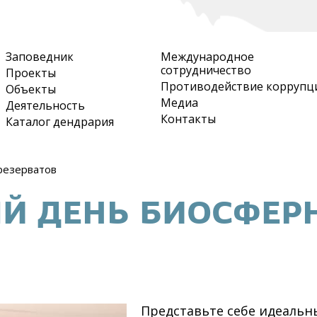
Перейти
к
основному
Заповедник
Международное
содержанию
сотрудничество
Проекты
Противодействие коррупц
Объекты
Медиа
Деятельность
Контакты
Каталог дендрария
резерватов
 ДЕНЬ БИОСФЕРН
Представьте себе идеальны