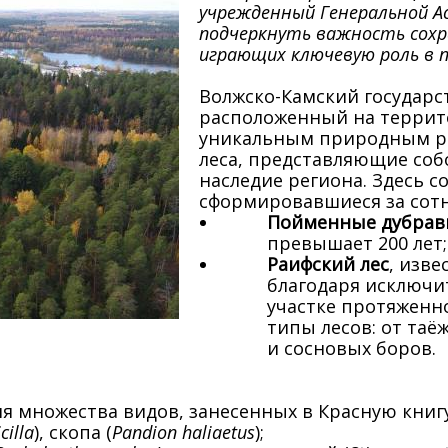
учрежденный Генеральной Ас
подчеркнуть важность сохр
играющих ключевую роль в 
Волжско-Камский государ
расположенный на террито
уникальным природным ре
леса, представляющие соб
наследие региона. Здесь с
сформировавшиеся за сотн
Пойменные дубрав
превышает 200 лет;
Раифский
лес
, изв
благодаря исключи
участке протяженн
типы лесов: от та
и сосновых боров.
я множества видов, занесенных в Красную книгу
cilla
), скопа (
Pandion
haliaetus
);