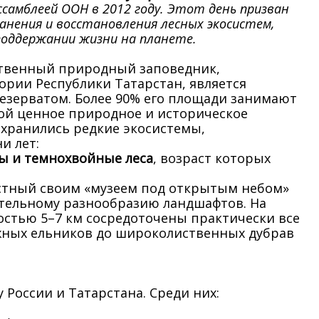
самблеей ООН в 2012 году. Этот день призван
анения и восстановления лесных экосистем,
поддержании жизни на планете.
ственный природный заповедник,
рии Республики Татарстан, является
зерватом. Более 90% его площади занимают
ой ценное природное и историческое
охранились редкие экосистемы,
и лет:
ы и темнохвойные леса
, возраст которых
естный своим «музеем под открытым небом»
тельному разнообразию ландшафтов. На
остью 5–7 км сосредоточены практически все
ёжных ельников до широколиственных дубрав
 России и Татарстана. Среди них: