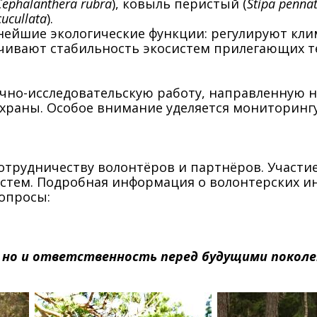
Cephalanthera
rubra
), ковыль перистый (
Stipa
penna
cucullata
).
нейшие экологические функции: регулируют кли
ечивают стабильность экосистем прилегающих 
чно-исследовательскую работу, направленную н
храны. Особое внимание уделяется мониторинг
отрудничеству волонтёров и партнёров. Участ
стем. Подробная информация о волонтерских ин
опросы:
, но и ответственность перед будущими поколе