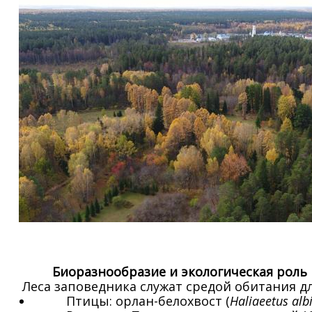
Биоразнообразие и экологическая роль
Леса заповедника служат средой обитания дл
Птицы: орлан-белохвост (
Haliaeetus
albi