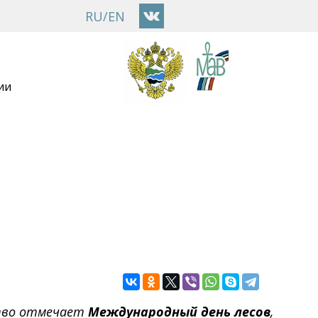
RU
/
EN
ии
тво отмечает
Международный день лесов
,