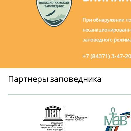
При обнаружении по
несанкционированно
заповедного режима
+7 (84371) 3-47-2
Партнеры заповедника