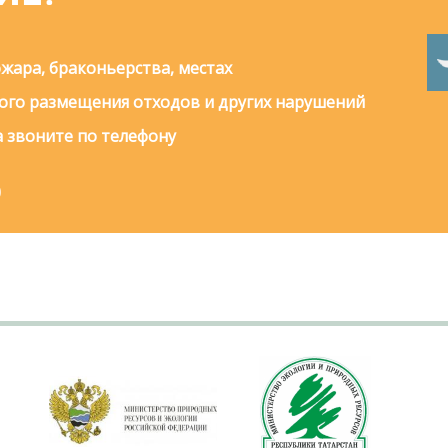
жара, браконьерства, местах
го размещения отходов и других нарушений
 звоните по телефону
0