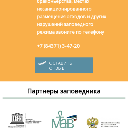
браконьерства, местах
несанкционированного
размещения отходов и других
нарушений заповедного
режима звоните по телефону
+7 (84371) 3-47-20
ОСТАВИТЬ
ОТЗЫВ
Партнеры заповедника