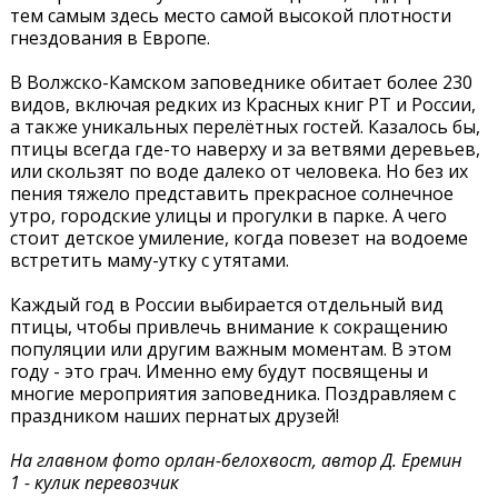
тем самым здесь место самой высокой плотности
гнездования в Европе.
В Волжско-Камском заповеднике обитает более 230
видов, включая редких из Красных книг РТ и России,
а также уникальных перелётных гостей. Казалось бы,
птицы всегда где-то наверху и за ветвями деревьев,
или скользят по воде далеко от человека. Но без их
пения тяжело представить прекрасное солнечное
утро, городские улицы и прогулки в парке. А чего
стоит детское умиление, когда повезет на водоеме
встретить маму-утку с утятами.
Каждый год в России выбирается отдельный вид
птицы, чтобы привлечь внимание к сокращению
популяции или другим важным моментам. В этом
году - это грач. Именно ему будут посвящены и
многие мероприятия заповедника. Поздравляем с
праздником наших пернатых друзей!
На главном фото орлан-белохвост, автор Д. Еремин
1 - кулик перевозчик