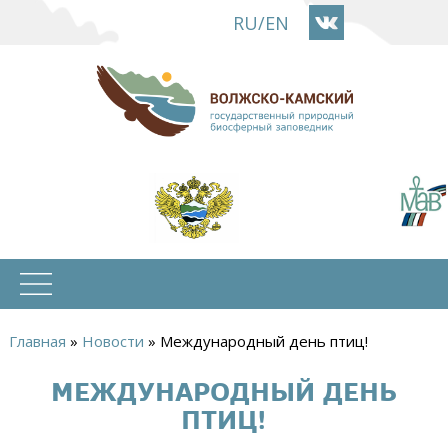
Перейти
RU
/
EN
к
основному
содержанию
Главная
»
Новости
»
Международный день птиц!
Вы
МЕЖДУНАРОДНЫЙ ДЕНЬ
здесь
ПТИЦ!