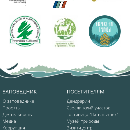
ЗАПОВЕДНИК
ПОСЕТИТЕЛЯМ
О заповеднике
Дендрарий
Проекты
Саралинский участок
Деятельность
Гостиница "Пять шишек"
Медиа
Музей природы
Коррупция
Визит-центр