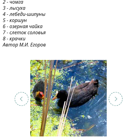
2 - чомга
3 - лысуха
4 - лебеди-шипуны
5 - коршун
6 - озерная чайка
7 - слеток соловья
8 - крачки
Автор М.И. Егоров