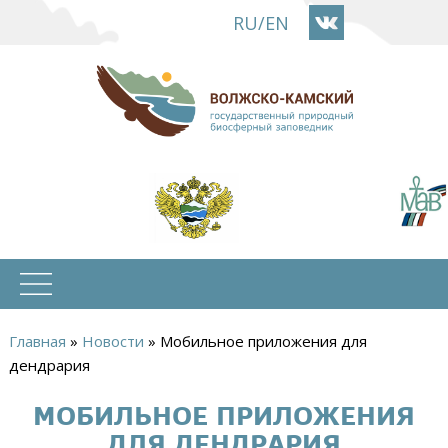
Перейти
RU
/
EN
к
основному
содержанию
Главная
»
Новости
»
Мобильное приложения для
Вы
дендрария
здесь
МОБИЛЬНОЕ ПРИЛОЖЕНИЯ
ДЛЯ ДЕНДРАРИЯ