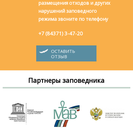
размещения отходов и других
нарушений заповедного
режима звоните по телефону
+7 (84371) 3-47-20
ОСТАВИТЬ
ОТЗЫВ
Партнеры заповедника