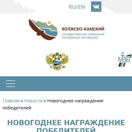
Перейти
RU
/
EN
к
основному
содержанию
Главная
»
Новости
»
Новогоднее награждение
Вы
победителей
здесь
НОВОГОДНЕЕ НАГРАЖДЕНИЕ
ПОБЕДИТЕЛЕЙ