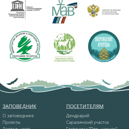
ЗАПОВЕДНИК
ПОСЕТИТЕЛЯМ
О заповеднике
Дендрарий
Проекты
Саралинский участок
Деятельность
Гостиница "Пять шишек"