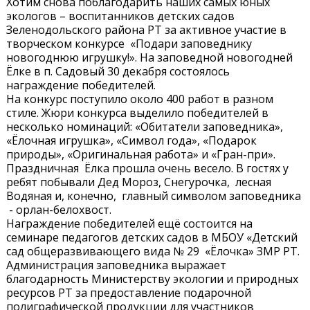
Хотим снова поблагодарить наших самых юных
экологов – воспитанников детских садов
Зеленодольского района РТ за активное участие в
творческом конкурсе «Подари заповеднику
новогоднюю игрушку!». На заповедной новогодней
Ёлке в п. Садовый 30 декабря состоялось
награждение победителей.
На конкурс поступило около 400 работ в разном
стиле. Жюри конкурса выделило победителей в
несколько номинаций: «Обитатели заповедника»,
«Ёлочная игрушка», «Символ года», «Подарок
природы», «Оригинальная работа» и «Гран-при».
Праздничная Ёлка прошла очень весело. В гостях у
ребят побывали Дед Мороз, Снегурочка, лесная
Водяная и, конечно, главный символом заповедника
- орлан-белохвост.
Награждение победителей ещё состоится на
семинаре педагогов детских садов в МБОУ «Детский
сад общеразвивающего вида № 29 «Ёлочка» ЗМР РТ.
Администрация заповедника выражает
благодарность Министерству экологии и природных
ресурсов РТ за предоставление подарочной
полиграфической продукции для участников