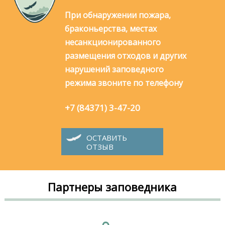
При обнаружении пожара,
браконьерства, местах
несанкционированного
размещения отходов и других
нарушений заповедного
режима звоните по телефону
+7 (84371) 3-47-20
ОСТАВИТЬ
ОТЗЫВ
Партнеры заповедника