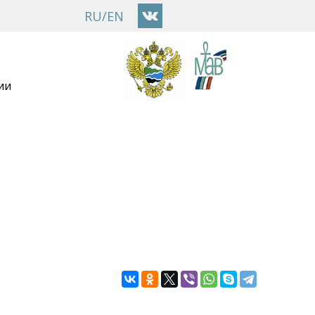
RU
/
EN
ии