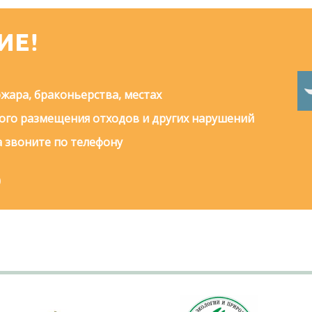
ИЕ!
жара, браконьерства, местах
го размещения отходов и других нарушений
 звоните по телефону
0