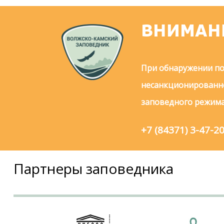
ВНИМАН
При обнаружении по
несанкционированно
заповедного режима
+7 (84371) 3-47-2
Партнеры заповедника