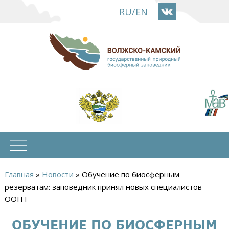
Перейти
RU
/
EN
к
основному
содержанию
Главная
»
Новости
»
Обучение по биосферным
Вы
резерватам: заповедник принял новых специалистов
ООПТ
здесь
ОБУЧЕНИЕ ПО БИОСФЕРНЫМ