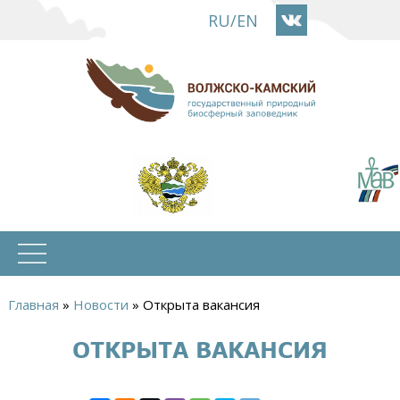
Перейти
RU
/
EN
к
основному
содержанию
Главная
»
Новости
»
Открыта вакансия
Вы
ОТКРЫТА ВАКАНСИЯ
здесь