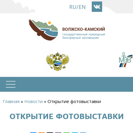
Перейти
RU
/
EN
к
основному
содержанию
Главная
»
Новости
»
Открытие фотовыставки
Вы
ОТКРЫТИЕ ФОТОВЫСТАВКИ
здесь