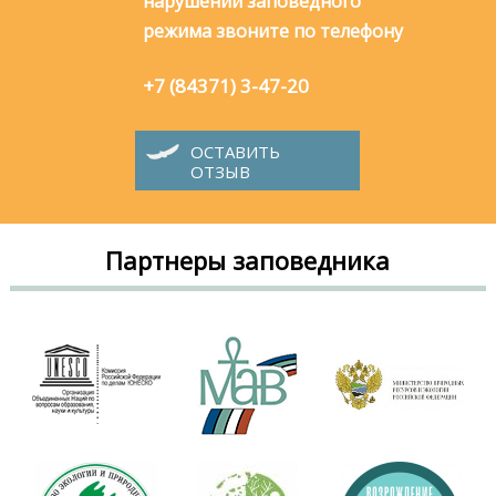
нарушений заповедного
режима звоните по телефону
+7 (84371) 3-47-20
ОСТАВИТЬ
ОТЗЫВ
Партнеры заповедника