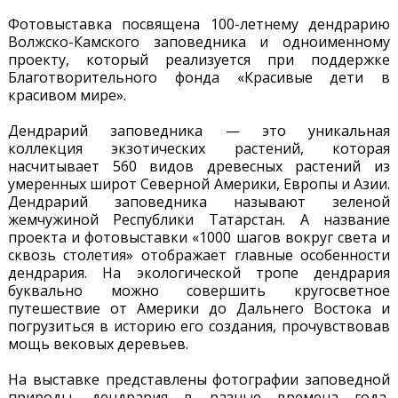
Фотовыставка посвящена 100-летнему дендрарию
Волжско-Камского заповедника и одноименному
проекту, который реализуется при поддержке
Благотворительного фонда «Красивые дети в
красивом мире».
Дендрарий заповедника — это уникальная
коллекция экзотических растений, которая
насчитывает 560 видов древесных растений из
умеренных широт Северной Америки, Европы и Азии.
Дендрарий заповедника называют зеленой
жемчужиной Республики Татарстан. А название
проекта и фотовыставки «1000 шагов вокруг света и
сквозь столетия» отображает главные особенности
дендрария. На экологической тропе дендрария
буквально можно совершить кругосветное
путешествие от Америки до Дальнего Востока и
погрузиться в историю его создания, прочувствовав
мощь вековых деревьев.
На выставке представлены фотографии заповедной
природы, дендрария в разные времена года,