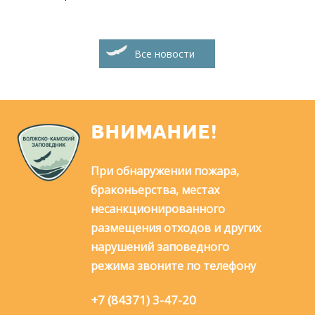
Все новости
ВНИМАНИЕ!
При обнаружении пожара,
браконьерства, местах
несанкционированного
размещения отходов и других
нарушений заповедного
режима звоните по телефону
+7 (84371) 3-47-20