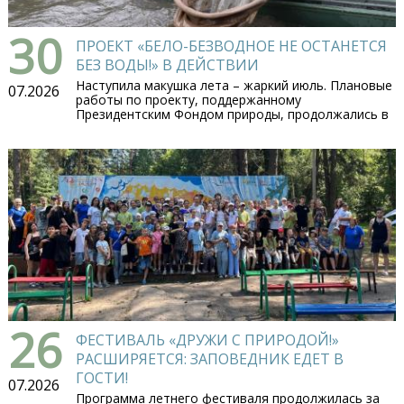
30
ПРОЕКТ «БЕЛО-БЕЗВОДНОЕ НЕ ОСТАНЕТСЯ
БЕЗ ВОДЫ!» В ДЕЙСТВИИ
Наступила макушка лета – жаркий июль. Плановые
07.2026
работы по проекту, поддержанному
Президентским Фондом природы, продолжались в
26
ФЕСТИВАЛЬ «ДРУЖИ С ПРИРОДОЙ!»
РАСШИРЯЕТСЯ: ЗАПОВЕДНИК ЕДЕТ В
ГОСТИ!
07.2026
Программа летнего фестиваля продолжилась за