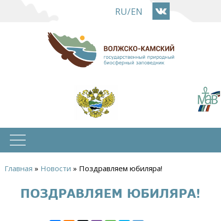
Перейти
RU
/
EN
к
основному
содержанию
Главная
»
Новости
»
Поздравляем юбиляра!
Вы
ПОЗДРАВЛЯЕМ ЮБИЛЯРА!
здесь