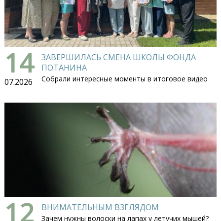
14
ЗАВЕРШИЛАСЬ СМЕНА ШКОЛЫ ФОНДА
ПОТАНИНА
Собрали интересные моменты в итоговое видео
07.2026
12
ВНИМАТЕЛЬНЫМ ВЗГЛЯДОМ
Зачем нужны волоски на лапах у летучих мышей?