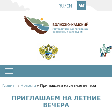
Перейти
RU
/
EN
к
основному
содержанию
Главная
»
Новости
»
Приглашаем на летние вечера
Вы
ПРИГЛАШАЕМ НА ЛЕТНИЕ
здесь
ВЕЧЕРА