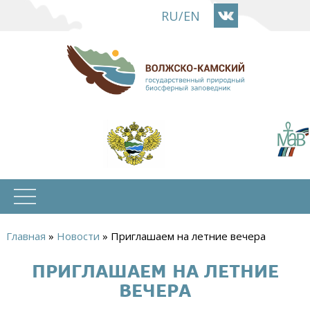
Перейти
RU
/
EN
к
основному
содержанию
Главная
»
Новости
»
Приглашаем на летние вечера
Вы
ПРИГЛАШАЕМ НА ЛЕТНИЕ
здесь
ВЕЧЕРА