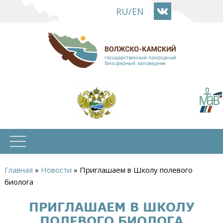
Перейти
RU
/
EN
к
основному
содержанию
Главная
»
Новости
»
Приглашаем в Школу полевого
Вы
биолога
здесь
ПРИГЛАШАЕМ В ШКОЛУ
ПОЛЕВОГО БИОЛОГА