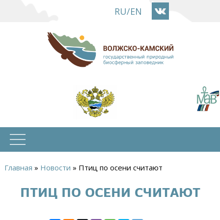
Перейти
RU
/
EN
к
основному
содержанию
Главная
»
Новости
»
Птиц по осени считают
Вы
ПТИЦ ПО ОСЕНИ СЧИТАЮТ
здесь