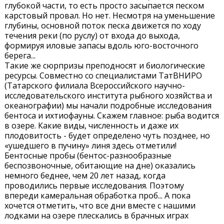
глубокой части, то есть просто засыпается песком
карстовый провал. Но нет. Несмотря на уменьшение
глубины, основной поток песка движется по ходу
течения реки (по руслу) от входа до выхода,
формируя иловые запасы вдоль юго-восточного
берега...
Такие же сюрпризы преподносят и биологические
ресурсы. Совместно со специалистами ТатВНИРО
(Татарского филиала Всероссийского научно-
исследовательского института рыбного хозяйства и
океанографии) мы начали подробные исследования
бентоса и ихтиофауны. Скажем главное: рыба водится
в озере. Какие виды, численность и даже их
плодовитость - будет определено чуть позднее, но
«ушедшего в пучину» линя здесь отметили!
Бентосные пробы (бентос-разнообразные
беспозвоночные, обитающие на дне) оказались
немного беднее, чем 20 лет назад, когда
проводились первые исследования. Поэтому
впереди камеральная обработка проб... А пока
хочется отметить, что все дни вместе с нашими
лодками на озере плескались в брачных играх