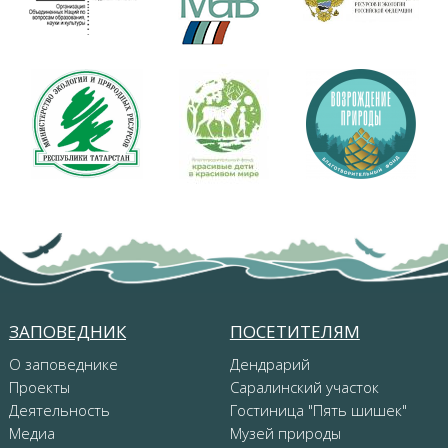
ЗАПОВЕДНИК
ПОСЕТИТЕЛЯМ
О заповеднике
Дендрарий
Проекты
Саралинский участок
Деятельность
Гостиница "Пять шишек"
Медиа
Музей природы