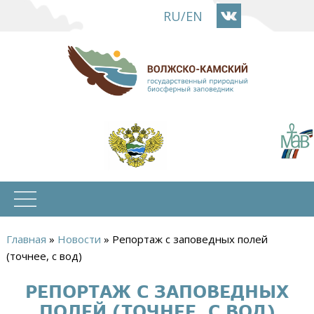
Перейти
RU
/
EN
к
основному
содержанию
Главная
»
Новости
»
Репортаж с заповедных полей
Вы
(точнее, с вод)
здесь
РЕПОРТАЖ С ЗАПОВЕДНЫХ
ПОЛЕЙ (ТОЧНЕЕ, С ВОД)