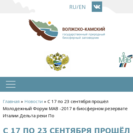
Перейти
RU
/
EN
к
основному
содержанию
Главная
»
Новости
»
С 17 по 23 сентября прошёл
Вы
Молодежный Форум MAB -2017 в биосферном резервате
Италии Дельта реки По
здесь
С 17 ПО 23 СЕНТЯБРЯ ПРОШЁЛ