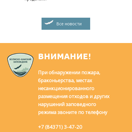
Все новости
ВНИМАНИЕ!
При обнаружении пожара,
браконьерства, местах
несанкционированного
размещения отходов и других
нарушений заповедного
режима звоните по телефону
+7 (84371) 3-47-20