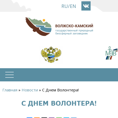
Перейти
RU
/
EN
к
основному
содержанию
Главная
»
Новости
»
С Днем Волонтера!
Вы
С ДНЕМ ВОЛОНТЕРА!
здесь