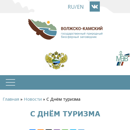
Перейти
RU
/
EN
к
основному
содержанию
Главная
»
Новости
»
С Днём туризма
Вы
С ДНЁМ ТУРИЗМА
здесь