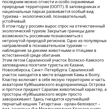
последним можно отнести и особо охраняемые
природные территории (ООПТ). В заповедниках и
национальных парках развивается особый вид
туризма – экологический, познавательный,
устойчивый.
В этом году у россиян вырос спрос на отечественный
экологический туризм. Закрытые границы дали
возможность россиянам познакомиться с
нетронутой природой регионов. Одно из популярных
направлений в познавательном туризме —
наблюдение за дикими животными и птицами в
естественной среде обитания.
Этим летом Саралинский участок Волжско-Камского
заповедника посетили туристы из Казани,
Новосибирска, Санкт-Петербурга. Саралинский
участок находится в месте впадения Камы в Волгу.
Кластер включает в себя лесную территорию и часть
акватории Куйбышевского водохранилища. Острова
и протоки придают Саралам живописный характер, а
просторы «Куйбышевского моря» просто
завораживают. Здесь гнездится крупнейший
пернатый хищник Татарстана - орлан-белохвост –
вид, занесенный в Международную Красную книгу.