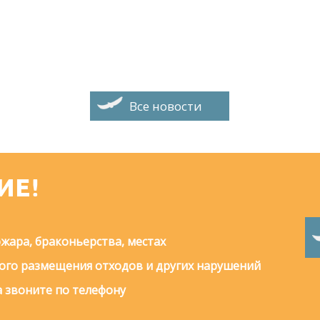
Все новости
ИЕ!
жара, браконьерства, местах
го размещения отходов и других нарушений
 звоните по телефону