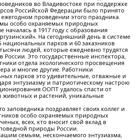
поведников во Владивостоке при поддержке
рсов Российской Федерации было принято
ежегодном проведении этого праздника.
емы особо охраняемых природных
 началась в 1917 году с образования
ргузинский». На сегодняшний день в системе
6 национальных парков и 60 заказников
 тысячи людей, которые ежедневно трудятся
 в России. Это государственные инспектора,
тники отдела экологического просвещения
тера и многие другие. Работники
ных парков это удивительные, отважные и
аря энтузиазму и патриотическому настрою
кционирования ООПТ удалось спасти от
 животных и растений, уникальные
го заповедника поздравляет своих коллег и
ников особо охраняемых природных
ченых, всех, кто вносит свой вклад в
поведной природы России.
Вашим семьям, нескончаемого энтузиазма,