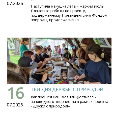
07.2026
Наступила макушка лета – жаркий июль.
Плановые работы по проекту,
поддержанному Президентским Фондом
природы, продолжались в
16
ТРИ ДНЯ ДРУЖБЫ С ПРИРОДОЙ
Как прошел наш Летний фестиваль
заповедного творчества в рамках проекта
07.2026
«Дружи с природой!»