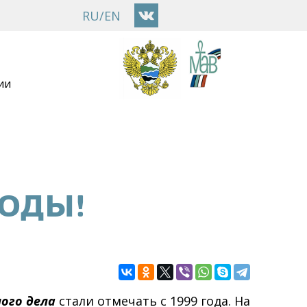
RU
/
EN
ии
РОДЫ!
ного дела
стали отмечать с 1999 года. На