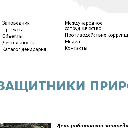
Перейти
к
основному
Заповедник
Международное
содержанию
сотрудничество
Проекты
Противодействие коррупц
Объекты
Медиа
Деятельность
Контакты
Каталог дендрария
 ЗАЩИТНИКИ ПРИ
День работников заповед