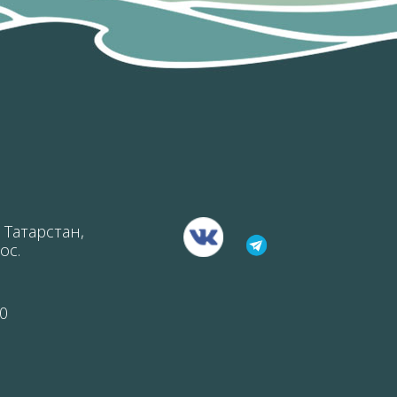
 Татарстан,
ос.
0