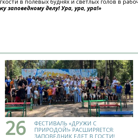
кости в полевых буднях и светлых голов в рабо
у заповедному делу! Ура, ура, ура!»
26
ФЕСТИВАЛЬ «ДРУЖИ С
ПРИРОДОЙ!» РАСШИРЯЕТСЯ:
ЗАПОВЕДНИК ЕДЕТ В ГОСТИ!