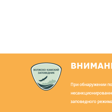
ВНИМАН
При обнаружении по
несанкционированно
заповедного режима