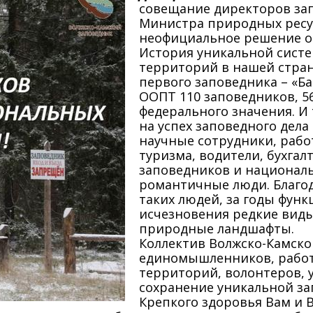
совещание директоров за
Министра природных ресу
неофициальное решение о 
История уникальной сист
территорий в нашей стране
первого заповедника – «Ба
ООПТ 110 заповедников, 5
федерального значения. И
на успех заповедного дела
научные сотрудники, рабо
туризма, водители, бухгал
заповедников и националь
романтичные люди. Благод
таких людей, за годы фун
исчезновения редкие виды
природные ландшафты.
Коллектив Волжско-Камско
единомышленников, работ
территорий, волонтеров, у
сохранение уникальной за
Крепкого здоровья Вам и 