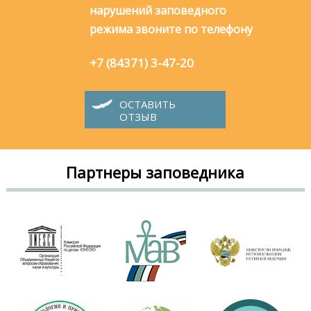
нарушений заповедного
режима звоните по телефону
+7 (84371) 3-47-20
ОСТАВИТЬ
ОТЗЫВ
Партнеры заповедника