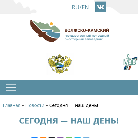
Перейти
RU
/
EN
к
основному
содержанию
Главная
»
Новости
»
Сегодня — наш день!
Вы
СЕГОДНЯ — НАШ ДЕНЬ!
здесь