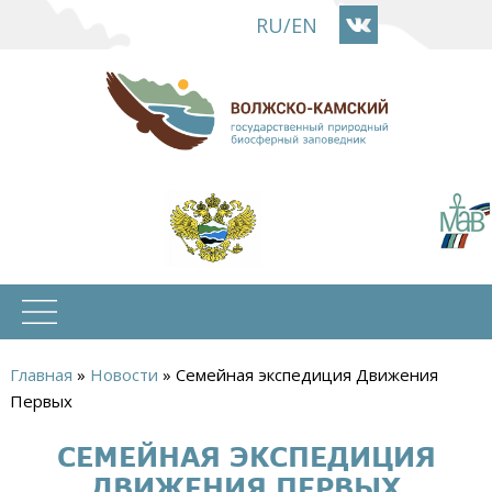
Перейти
RU
/
EN
к
основному
содержанию
Главная
»
Новости
»
Семейная экспедиция Движения
Вы
Первых
здесь
СЕМЕЙНАЯ ЭКСПЕДИЦИЯ
ДВИЖЕНИЯ ПЕРВЫХ