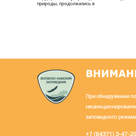
природы, продолжались в
ВНИМАН
При обнаружении по
несанкционированно
заповедного режима
+7 (84371) 3-47-2