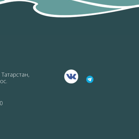
 Татарстан,
ос.
0