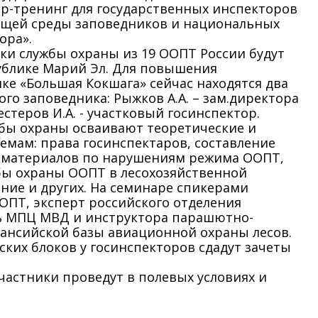
р-тренинг для государственных инспекторов
ющей среды заповедников и национальных
ора».
ики службы охраны из 19 ООПТ России будут
публике Марий Эл. Для повышения
ке «Большая Кокшага» сейчас находятся два
го заповедника: Рыжков А.А. – зам.директора
стеров И.А. - участковый госинспектор.
бы охраны осваивают теоретические и
емам: права госинспектаров, составление
 материалов по нарушениям режима ООПТ,
бы охраны ООПТ в лесохозяйственной
ние и других. На семинаре спикерами
ПТ, эксперт российского отделения
ль МПЦ МВД и инструктора парашютно-
ансийской базы авиационной охраны лесов.
ких блоков у госинспекторов сдадут зачеты
частники проведут в полевых условиях и