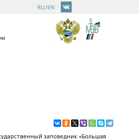
RU
/
EN
ии
осударственный заповедник «Большая