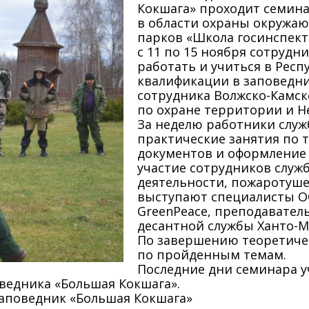
Кокшага» проходит семина
в области охраны окружа
парков «Школа госинспект
с 11 по 15 ноября сотрудн
работать и учиться в Рес
квалификации в заповедни
сотрудника Волжско-Камско
по охране территории и Не
За неделю работники служ
практические занятия по т
документов и оформление
участие сотрудников служ
деятельности, пожаротуше
выступают специалисты ОО
GreenPeace, преподавате
десантной службы Ханто-М
По завершению теоретичес
по пройденным темам.
Последние дни семинара у
ведника «Большая Кокшага».
заповедник «Большая Кокшага»