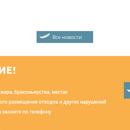
Все новости
ИЕ!
жара, браконьерства, местах
го размещения отходов и других нарушений
 звоните по телефону
0