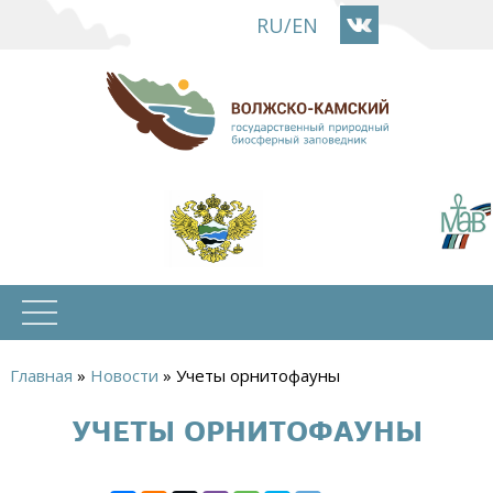
Перейти
RU
/
EN
к
основному
содержанию
Главная
»
Новости
»
Учеты орнитофауны
Вы
УЧЕТЫ ОРНИТОФАУНЫ
здесь