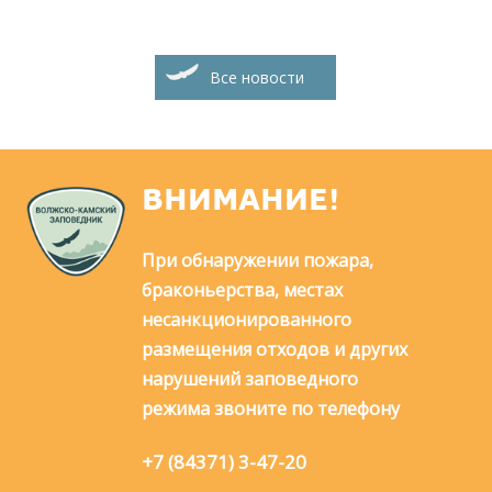
Все новости
ВНИМАНИЕ!
При обнаружении пожара,
браконьерства, местах
несанкционированного
размещения отходов и других
нарушений заповедного
режима звоните по телефону
+7 (84371) 3-47-20