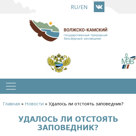
Перейти
RU
/
EN
к
основному
содержанию
Главная
»
Новости
»
Удалось ли отстоять заповедник?
Вы
УДАЛОСЬ ЛИ ОТСТОЯТЬ
здесь
ЗАПОВЕДНИК?