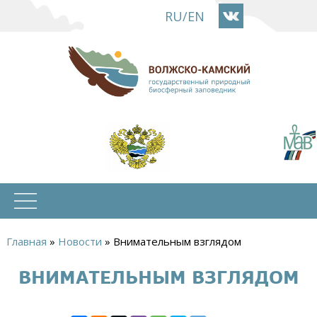
Перейти
RU
/
EN
к
основному
содержанию
Главная
»
Новости
»
Внимательным взглядом
Вы
ВНИМАТЕЛЬНЫМ ВЗГЛЯДОМ
здесь