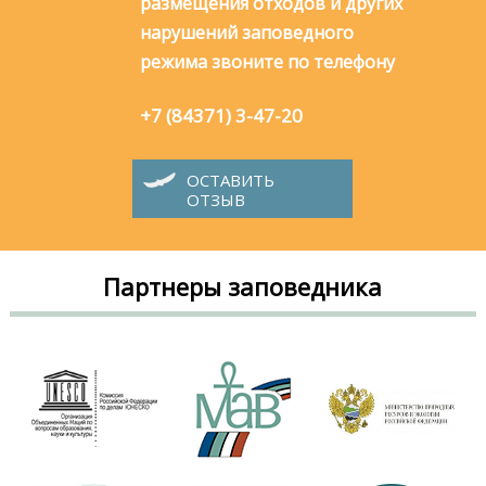
размещения отходов и других
нарушений заповедного
режима звоните по телефону
+7 (84371) 3-47-20
ОСТАВИТЬ
ОТЗЫВ
Партнеры заповедника