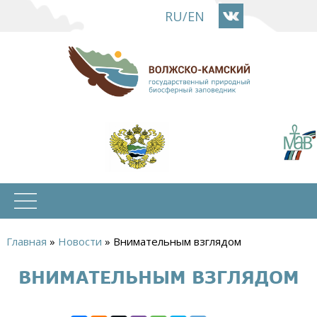
Перейти
RU
/
EN
к
основному
содержанию
Главная
»
Новости
»
Внимательным взглядом
Вы
ВНИМАТЕЛЬНЫМ ВЗГЛЯДОМ
здесь